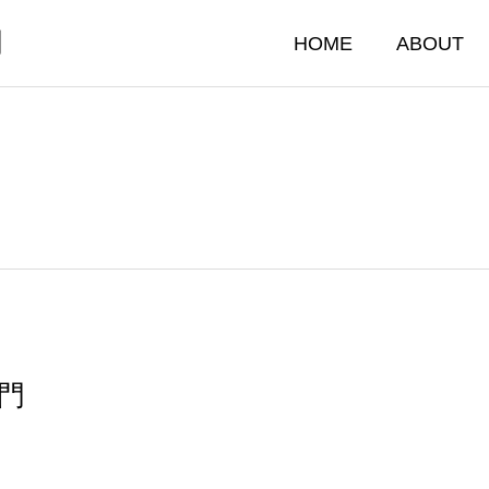
門
HOME
ABOUT
ノ門