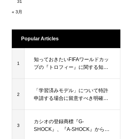
31
« 3月
Popular Articles
知っておきたいFIFAワールドカッ
1
プの『トロフィー』に関する知的
財産権
「学習済みモデル」について特許
2
申請する場合に留意すべき明確性
要件
カシオの登録商標『G-
3
SHOCK』、『A-SHOCK』から
『Z-SHOCK』まで…