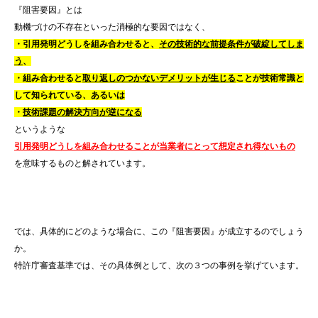
『阻害要因』とは
動機づけの不存在といった消極的な要因ではなく、
・引用発明どうしを組み合わせると、
その技術的な前提条件が破綻してしま
う
、
・組み合わせると
取り返しのつかないデメリットが生じる
ことが技術常識と
して知られている、あるいは
・
技術課題の解決方向が逆になる
というような
引用発明どうしを組み合わせることが当業者にとって想定され得ないもの
を意味するものと解されています。
では、具体的にどのような場合に、この『阻害要因』が成立するのでしょう
か。
特許庁審査基準では、その具体例として、次の３つの事例を挙げています。