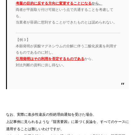
考案の目的に反する方向に変更することになる
から、
両者が平面取り付け可能という点で共通することを考慮して
も、
当業者が容易に想到することができたものとは認められない。
【例３】
本願発明が炭酸マグネシウムの分解に伴う二酸化炭素を利用す
るものであるのに対し、
引用発明はその利用を否定するものである
から、
対比判断の資料に供し得ない。
なお、実際に進歩性違反の拒絶理由通知を受けた場合、
上記事例に見られるような『阻害要因』に基づく反論を、すべてのケースに
適用することは難しいわけですが、