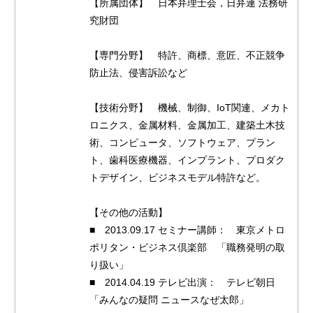
【所属団体】 日本弁理士会，日弁連 法務研
究財団
【専門分野】 特許、商標、意匠、不正競争
防止法、侵害訴訟など
【技術分野】 機械、制御、IoT関連、メカト
ロニクス、金属材料、金属加工、建築土木技
術、コンピュータ、ソフトウェア、プラン
ト、歯科医療機器、インプラント、プロダク
トデザイン、ビジネスモデル特許など。
【その他の活動】
■ 2013.09.17 セミナー講師： 東京メトロ
ポリタン・ビジネス倶楽部 「職務発明の取
り扱い」
■ 2014.04.19 テレビ出演： テレビ朝日
「みんなの疑問 ニュースなぜ太郎」