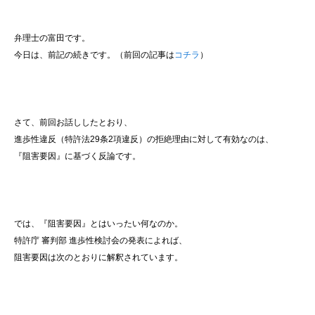
弁理士の富田です。
今日は、前記の続きです。（前回の記事は
コチラ
）
さて、前回お話ししたとおり、
進歩性違反（特許法29条2項違反）の拒絶理由に対して有効なのは、
『阻害要因』に基づく反論です。
では、『阻害要因』とはいったい何なのか。
特許庁 審判部 進歩性検討会の発表によれば、
阻害要因は次のとおりに解釈されています。