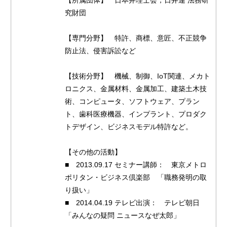
【所属団体】 日本弁理士会，日弁連 法務研
究財団
【専門分野】 特許、商標、意匠、不正競争
防止法、侵害訴訟など
【技術分野】 機械、制御、IoT関連、メカト
ロニクス、金属材料、金属加工、建築土木技
術、コンピュータ、ソフトウェア、プラン
ト、歯科医療機器、インプラント、プロダク
トデザイン、ビジネスモデル特許など。
【その他の活動】
■ 2013.09.17 セミナー講師： 東京メトロ
ポリタン・ビジネス倶楽部 「職務発明の取
り扱い」
■ 2014.04.19 テレビ出演： テレビ朝日
「みんなの疑問 ニュースなぜ太郎」