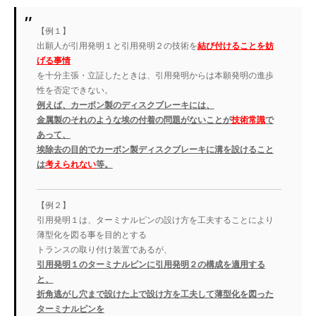
【例１】
出願人が引用発明１と引用発明２の技術を
結び付けることを妨
げる事情
を十分主張・立証したときは、引用発明からは本願発明の進歩
性を否定できない。
例えば、カーボン製のディスクブレーキには、
金属製のそれのような埃の付着の問題がないことが
技術常識
で
あって、
埃除去の目的でカーボン製ディスクブレーキに溝を設けること
は
考えられない
等。
【例２】
引用発明１は、ターミナルピンの設け方を工夫することにより
薄型化を図る事を目的とする
トランスの取り付け装置であるが、
引用発明１のターミナルピンに引用発明２の構成を適用する
と、
折角逃がし穴まで設けた上で設け方を工夫して薄型化を図った
ターミナルピンを