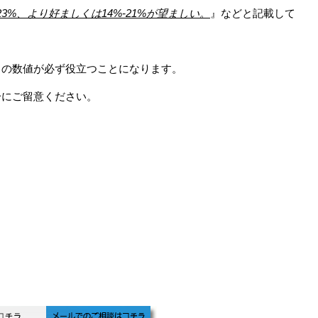
-23%、より好ましくは14%-21%が望ましい。
』などと記載して
らの数値が必ず役立つことになります。
分にご留意ください。