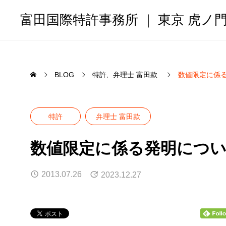
富田国際特許事務所 ｜ 東京 虎ノ
BLOG
特許
弁理士 富田款
数値限定に係
特許
弁理士 富田款
数値限定に係る発明につ
2013.07.26
2023.12.27