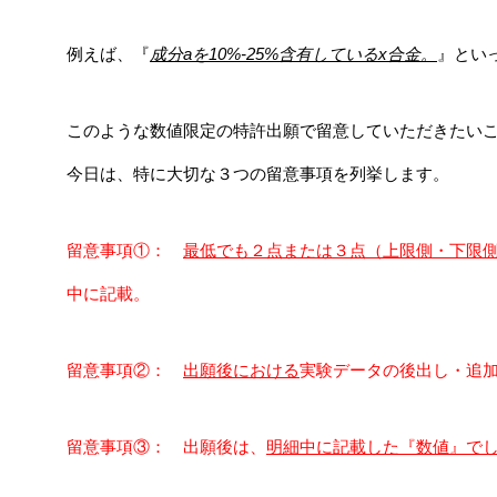
例えば、『
成分aを10%-25%含有しているx合金。
』とい
このような数値限定の特許出願で留意していただきたい
今日は、特に大切な３つの留意事項を列挙します。
留意事項①：
最低でも２点または３点（上限側・下限
中に記載。
留意事項②：
出願後における
実験データの後出し・追
留意事項③： 出願後は、
明細中に記載した『数値』で