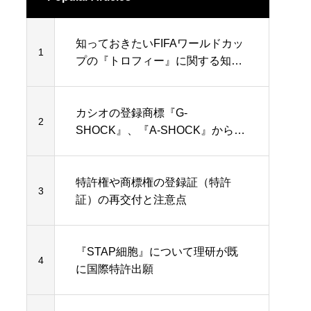
知っておきたいFIFAワールドカッ
1
プの『トロフィー』に関する知的
財産権
カシオの登録商標『G-
2
SHOCK』、『A-SHOCK』から
『Z-SHOCK』まで…
特許権や商標権の登録証（特許
3
証）の再交付と注意点
『STAP細胞』について理研が既
4
に国際特許出願