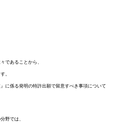
様々であることから、
ます。
定』に係る発明の特許出願で留意すべき事項について
の分野では、