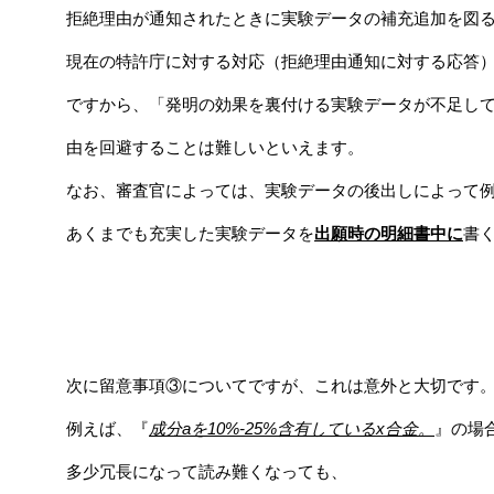
拒絶理由が通知されたときに実験データの補充追加を図
現在の特許庁に対する対応（拒絶理由通知に対する応答
ですから、「発明の効果を裏付ける実験データが不足し
由を回避することは難しいといえます。
なお、審査官によっては、実験データの後出しによって
あくまでも充実した実験データを
出願時の明細書中に
書
次に留意事項③についてですが、これは意外と大切です
例えば、『
成分aを10%-25%含有しているx合金。
』の場
多少冗長になって読み難くなっても、