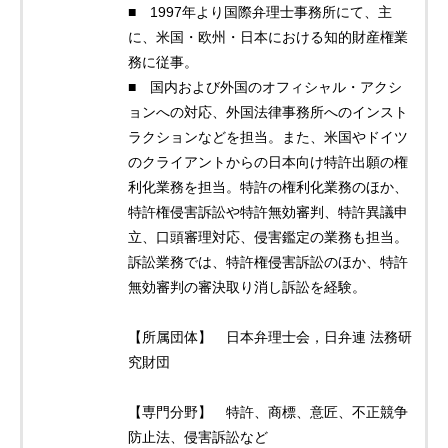
■ 1997年より国際弁理士事務所にて、主
に、米国・欧州・日本における知的財産権業
務に従事。
■ 国内および外国のオフィシャル・アクシ
ョンへの対応、外国法律事務所へのインスト
ラクションなどを担当。また、米国やドイツ
のクライアントからの日本向け特許出願の権
利化業務を担当。特許の権利化業務のほか、
特許権侵害訴訟や特許無効審判、特許異議申
立、口頭審理対応、侵害鑑定の業務も担当。
訴訟業務では、特許権侵害訴訟のほか、特許
無効審判の審決取り消し訴訟を経験。
【所属団体】 日本弁理士会，日弁連 法務研
究財団
【専門分野】 特許、商標、意匠、不正競争
防止法、侵害訴訟など