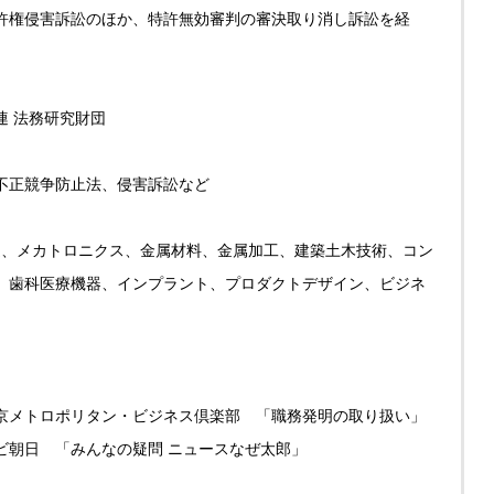
許権侵害訴訟のほか、特許無効審判の審決取り消し訴訟を経
連 法務研究財団
不正競争防止法、侵害訴訟など
関連、メカトロニクス、金属材料、金属加工、建築土木技術、コン
、歯科医療機器、インプラント、プロダクトデザイン、ビジネ
師： 東京メトロポリタン・ビジネス倶楽部 「職務発明の取り扱い」
 テレビ朝日 「みんなの疑問 ニュースなぜ太郎」