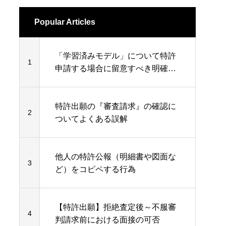
Popular Articles
「学習済みモデル」について特許
1
申請する場合に留意すべき明確性
要件
特許出願の『審査請求』の確認に
2
ついてよくある誤解
他人の特許公報（明細書や図面な
3
ど）をコピペする行為
【特許出願】拒絶査定後～不服審
4
判請求前における面接の可否