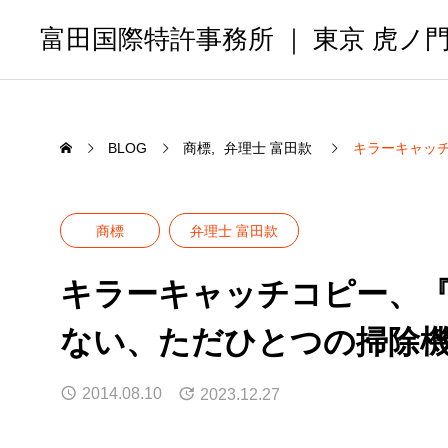
富田国際特許事務所 ｜ 東京 虎ノ
BLOG
商標
弁理士 富田款
キラーキャッ
商標
弁理士 富田款
キラーキャッチコピー、
ない、ただひとつの掃除
2014.08.10
2023.12.27