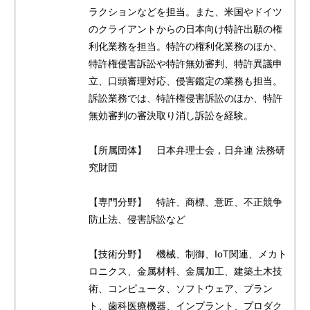
ラクションなどを担当。また、米国やドイツ
のクライアントからの日本向け特許出願の権
利化業務を担当。特許の権利化業務のほか、
特許権侵害訴訟や特許無効審判、特許異議申
立、口頭審理対応、侵害鑑定の業務も担当。
訴訟業務では、特許権侵害訴訟のほか、特許
無効審判の審決取り消し訴訟を経験。
【所属団体】 日本弁理士会，日弁連 法務研
究財団
【専門分野】 特許、商標、意匠、不正競争
防止法、侵害訴訟など
【技術分野】 機械、制御、IoT関連、メカト
ロニクス、金属材料、金属加工、建築土木技
術、コンピュータ、ソフトウェア、プラン
ト、歯科医療機器、インプラント、プロダク