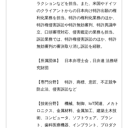
ラクションなどを担当。また、米国やドイツ
のクライアントからの日本向け特許出願の権
利化業務を担当。特許の権利化業務のほか、
特許権侵害訴訟や特許無効審判、特許異議申
立、口頭審理対応、侵害鑑定の業務も担当。
訴訟業務では、特許権侵害訴訟のほか、特許
無効審判の審決取り消し訴訟を経験。
【所属団体】 日本弁理士会，日弁連 法務研
究財団
【専門分野】 特許、商標、意匠、不正競争
防止法、侵害訴訟など
【技術分野】 機械、制御、IoT関連、メカト
ロニクス、金属材料、金属加工、建築土木技
術、コンピュータ、ソフトウェア、プラン
ト、歯科医療機器、インプラント、プロダク