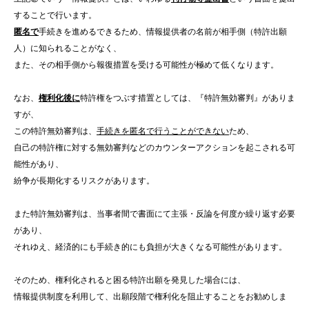
することで行います。
匿名で
手続きを進めるできるため、情報提供者の名前が相手側（特許出願
人）に知られることがなく、
また、その相手側から報復措置を受ける可能性が極めて低くなります。
なお、
権利化後に
特許権をつぶす措置としては、『特許無効審判』がありま
すが、
この特許無効審判は、
手続きを匿名で行うことができない
ため、
自己の特許権に対する無効審判などのカウンターアクションを起こされる可
能性があり、
紛争が長期化するリスクがあります。
また特許無効審判は、当事者間で書面にて主張・反論を何度か繰り返す必要
があり、
それゆえ、経済的にも手続き的にも負担が大きくなる可能性があります。
そのため、権利化されると困る特許出願を発見した場合には、
情報提供制度を利用して、出願段階で権利化を阻止することをお勧めしま