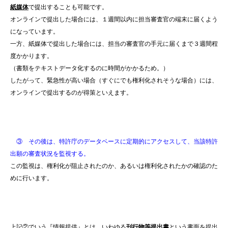
紙媒体
で提出することも可能です。
オンラインで提出した場合には、１週間以内に担当審査官の端末に届くよう
になっています。
一方、紙媒体で提出した場合には、担当の審査官の手元に届くまで３週間程
度かかります。
（書類をテキストデータ化するのに時間がかかるため。）
したがって、緊急性が高い場合（すぐにでも権利化されそうな場合）には、
オンラインで提出するのが得策といえます。
③ その後は、特許庁のデータベースに定期的にアクセスして、当該特許
出願の審査状況を監視する。
この監視は、権利化が阻止されたのか、あるいは権利化されたかの確認のた
めに行います。
上記②でいう『情報提供』とは、いわゆる
刊行物等提出書
という書面を提出