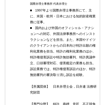
国際弁理士事務所 代表弁理士
■ 1997年より国際弁理士事務所にて、主
に、米国・欧州・日本における知的財産権業
務に従事。
■ 国内および外国のオフィシャル・アクシ
ョンへの対応、外国法律事務所へのインスト
ラクションなどを担当。また、米国やドイツ
のクライアントからの日本向け特許出願の権
利化業務を担当。特許の権利化業務のほか、
特許権侵害訴訟や特許無効審判、特許異議申
立、口頭審理対応、侵害鑑定の業務も担当。
訴訟業務では、特許権侵害訴訟のほか、特許
無効審判の審決取り消し訴訟を経験。
【所属団体】 日本弁理士会，日弁連 法務研
究財団
【専門分野】 特許、商標、意匠、不正競争