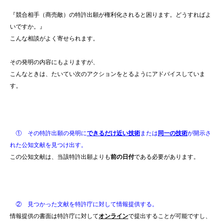
『競合相手（商売敵）の特許出願が権利化されると困ります。どうすればよ
いですか。』
こんな相談がよく寄せられます。
その発明の内容にもよりますが、
こんなときは、たいてい次のアクションをとるようにアドバイスしていま
す。
① その特許出願の発明に
できるだけ近い技術
または
同一の技術
が開示さ
れた公知文献を見つけ出す。
この公知文献は、当該特許出願よりも
前の日付
である必要があります。
② 見つかった文献を特許庁に対して情報提供する。
情報提供の書面は特許庁に対して
オンライン
で提出することが可能ですし、