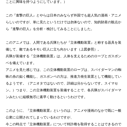
ことに興味を持つようにしています。）
この『進撃の巨人』とやらは日本のみならず外国でも超人気の漫画・アニメ
らしいのですが、単に見たというだけでは勿体ないので、知的財産の観点か
ら『進撃の巨人』を分析・検討してみることにしました。
このアニメでは、人間である兵隊たちが『立体機動装置』と称する器具を装
備して、敵であるキモい巨人に立ち向かいます（上図参照）。
兵隊が装備する『立体機動装置』は、人体を支えるためのロープとガスボン
ベを備えています。
アニメを見た感じでは、この立体機動装置のロープは、スパイダーマンの蜘
蛛の糸の如く機能し、ガスボンベの方は、推進力発生装置として機能してい
るようです。（アニオタではないので、詳細は分からないです。スイマセ
ン。）つまり、この立体機動装置を装備することで、各兵隊がスパイダーマ
ンみたいに縦横無尽に素早く動けるというわけです。
このように、『立体機動装置』というのは、アニメや漫画のなかで既に一般
公衆に公開されてしまっているわけですが、
今この時点で『立体機動装置』について特許権を取得することはできるので