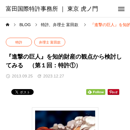
富田国際特許事務所 ｜ 東京 虎ノ門
BLOG
特許
弁理士 富田款
『進撃の巨人』を知
特許
弁理士 富田款
『進撃の巨人』を知的財産の観点から検討し
てみる （第１回：特許①）
2013.09.25
2023.12.27