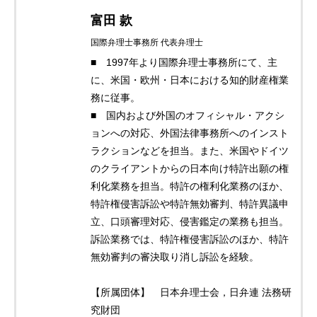
富田 款
国際弁理士事務所 代表弁理士
■ 1997年より国際弁理士事務所にて、主
に、米国・欧州・日本における知的財産権業
務に従事。
■ 国内および外国のオフィシャル・アクシ
ョンへの対応、外国法律事務所へのインスト
ラクションなどを担当。また、米国やドイツ
のクライアントからの日本向け特許出願の権
利化業務を担当。特許の権利化業務のほか、
特許権侵害訴訟や特許無効審判、特許異議申
立、口頭審理対応、侵害鑑定の業務も担当。
訴訟業務では、特許権侵害訴訟のほか、特許
無効審判の審決取り消し訴訟を経験。
【所属団体】 日本弁理士会，日弁連 法務研
究財団