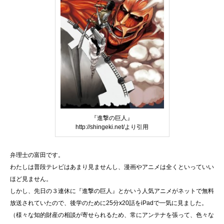
『進撃の巨人』
http://shingeki.net/より引用
弁理士の富田です。
わたしは普段テレビはあまり見ませんし、漫画やアニメは全くといっていい
ほど見ません。
しかし、先日の３連休に『進撃の巨人』とかいう人気アニメがネットで無料
放送されていたので、後学のために25分x20話をiPadで一気に見ました。
（様々な知的財産の相談が寄せられるため、常にアンテナを張って、色々な