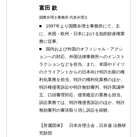
富田 款
国際弁理士事務所 代表弁理士
■ 1997年より国際弁理士事務所にて、主
に、米国・欧州・日本における知的財産権業
務に従事。
■ 国内および外国のオフィシャル・アクシ
ョンへの対応、外国法律事務所へのインスト
ラクションなどを担当。また、米国やドイツ
のクライアントからの日本向け特許出願の権
利化業務を担当。特許の権利化業務のほか、
特許権侵害訴訟や特許無効審判、特許異議申
立、口頭審理対応、侵害鑑定の業務も担当。
訴訟業務では、特許権侵害訴訟のほか、特許
無効審判の審決取り消し訴訟を経験。
【所属団体】 日本弁理士会，日弁連 法務研
究財団