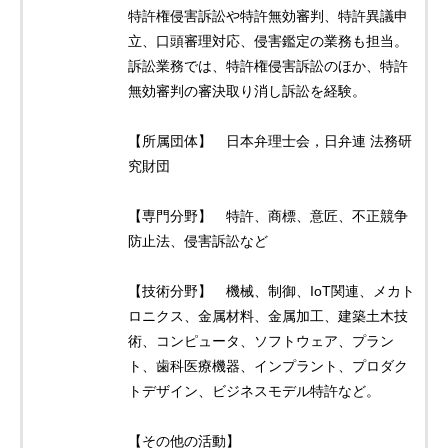
特許権侵害訴訟や特許無効審判、特許異議申
立、口頭審理対応、侵害鑑定の業務も担当。
訴訟業務では、特許権侵害訴訟のほか、特許
無効審判の審決取り消し訴訟を経験。
【所属団体】 日本弁理士会，日弁連 法務研
究財団
【専門分野】 特許、商標、意匠、不正競争
防止法、侵害訴訟など
【技術分野】 機械、制御、IoT関連、メカト
ロニクス、金属材料、金属加工、建築土木技
術、コンピュータ、ソフトウェア、プラン
ト、歯科医療機器、インプラント、プロダク
トデザイン、ビジネスモデル特許など。
【その他の活動】