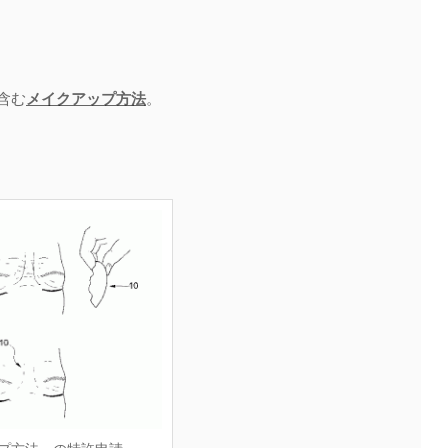
含む
メイクアップ方法
。