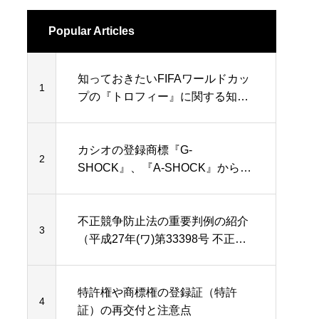
Popular Articles
知っておきたいFIFAワールドカッ
1
プの『トロフィー』に関する知的
財産権
カシオの登録商標『G-
2
SHOCK』、『A-SHOCK』から
『Z-SHOCK』まで…
不正競争防止法の重要判例の紹介
3
（平成27年(ワ)第33398号 不正競
争行為差止等請求事件）
特許権や商標権の登録証（特許
4
証）の再交付と注意点