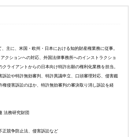
にて、主に、米国・欧州・日本における知的財産権業務に従事。
・アクションへの対応、外国法律事務所へのインストラクショ
のクライアントからの日本向け特許出願の権利化業務を担当。
害訴訟や特許無効審判、特許異議申立、口頭審理対応、侵害鑑
許権侵害訴訟のほか、特許無効審判の審決取り消し訴訟を経
連 法務研究財団
不正競争防止法、侵害訴訟など