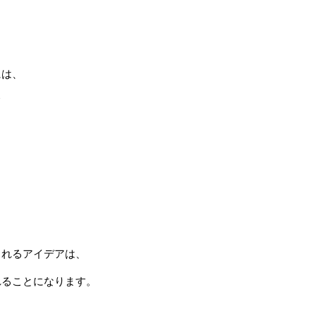
には、
て
されるアイデアは、
れることになります。