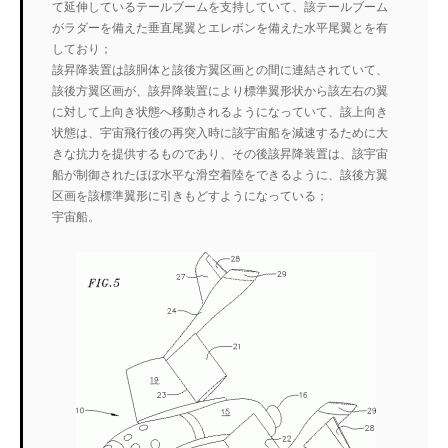
て延伸しているテールブームを支持していて、該テールブーム
がラダーを備えた垂直尾翼とエレボンを備えた水平尾翼とを有
しており；
該昇降装置は該胴体と該後方翼区画との間に連結されていて、
該後方翼区画が、該昇降装置により標準翼形状から該左右の翼
に対して上向き状態へ移動されるようになっていて、該上向き
状態は、宇宙飛行後の再突入時に該宇宙船を減速するために大
きな抗力を提供するものであり、その後該昇降装置は、該宇宙
船が制御されたほぼ水平な滑空着陸をできるように、該後方翼
区画を該標準翼形に引きもどすようになっている；
宇宙船。