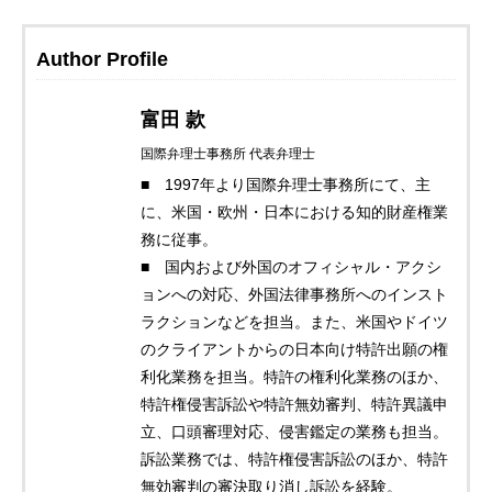
Author Profile
富田 款
国際弁理士事務所 代表弁理士
■ 1997年より国際弁理士事務所にて、主
に、米国・欧州・日本における知的財産権業
務に従事。
■ 国内および外国のオフィシャル・アクシ
ョンへの対応、外国法律事務所へのインスト
ラクションなどを担当。また、米国やドイツ
のクライアントからの日本向け特許出願の権
利化業務を担当。特許の権利化業務のほか、
特許権侵害訴訟や特許無効審判、特許異議申
立、口頭審理対応、侵害鑑定の業務も担当。
訴訟業務では、特許権侵害訴訟のほか、特許
無効審判の審決取り消し訴訟を経験。