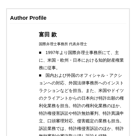
Author Profile
富田 款
国際弁理士事務所 代表弁理士
■ 1997年より国際弁理士事務所にて、主
に、米国・欧州・日本における知的財産権業
務に従事。
■ 国内および外国のオフィシャル・アクシ
ョンへの対応、外国法律事務所へのインスト
ラクションなどを担当。また、米国やドイツ
のクライアントからの日本向け特許出願の権
利化業務を担当。特許の権利化業務のほか、
特許権侵害訴訟や特許無効審判、特許異議申
立、口頭審理対応、侵害鑑定の業務も担当。
訴訟業務では、特許権侵害訴訟のほか、特許
無効審判の審決取り消し訴訟を経験。