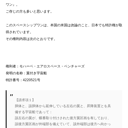
ワン』。
ご存じの方も多いと思います。
このスペースシップワンは、本国の米国は勿論のこと、日本でも特許権が取
得されています。
その権利内容は次のとおりです。
権利者：モハーベ・エアロスペース・ベンチャーズ
発明の名称：翼付き宇宙船
特許番号：4220521号
【請求項１】
胴体と、該胴体から延伸している左右の翼と、昇降装置とを具
備する宇宙船であって：
該左右の翼が、蝶番取り付けされた後方翼区画を有しており、
該後方翼区画が外端部を備えていて、該外端部は後方へ向かっ